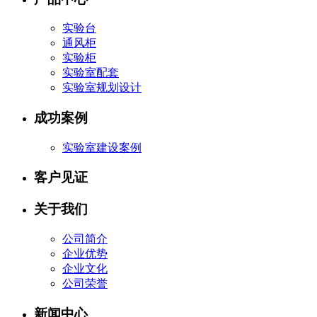
实验台
通风柜
实验柜
实验室配套
实验室规划设计
成功案例
实验室建设案例
客户见证
关于我们
公司简介
企业优势
企业文化
公司荣誉
新闻中心