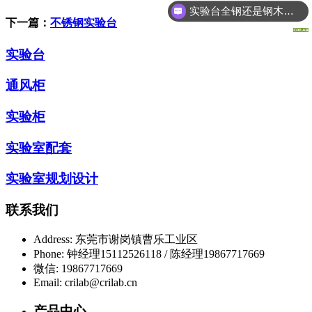
实验台全钢还是钢木的好啊？
下一篇：
不锈钢实验台
实验台
通风柜
实验柜
实验室配套
实验室规划设计
联系我们
Address:
东莞市谢岗镇曹乐工业区
Phone:
钟经理15112526118 / 陈经理19867717669
微信:
19867717669
Email:
crilab@crilab.cn
产品中心