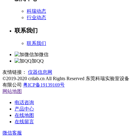
科瑞动态
行业动态
联系我们
联系我们
加微信
加QQ
友情链接：
仪器信息网
©2019-2020 crilab.cn All Rights Reserved 东莞科瑞实验室设备
有限公司
粤ICP备19139169号
网站地图
电话咨询
产品中心
在线地图
在线留言
微信客服