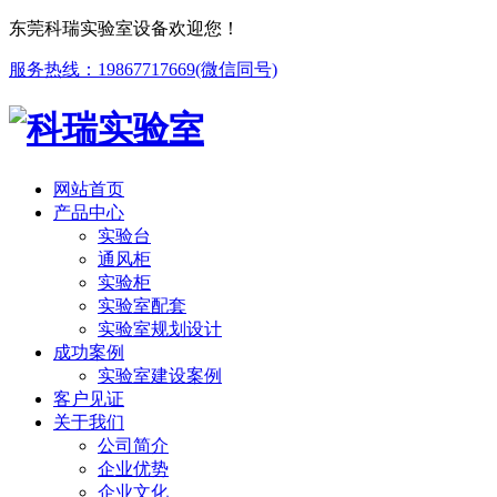
东莞科瑞实验室设备欢迎您！
服务热线：19867717669(微信同号)
网站首页
产品中心
实验台
通风柜
实验柜
实验室配套
实验室规划设计
成功案例
实验室建设案例
客户见证
关于我们
公司简介
企业优势
企业文化