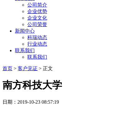
公司简介
企业优势
企业文化
公司荣誉
新闻中心
科瑞动态
行业动态
联系我们
联系我们
首页
>
客户见证
> 正文
南方科技大学
日期：2019-10-23 08:57:19